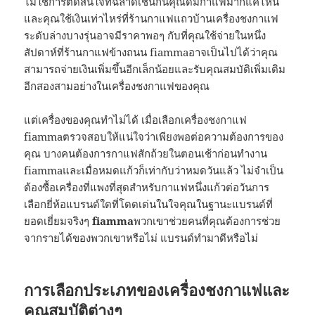
ไม่ใช่การตัดสินใจที่ฉลาดเช่นกันคุณดื่มกาแฟมากแค่ไหน
และคุณใช้เงินเท่าไหร่ที่ร้านกาแฟแถวบ้านเครื่องชงกาแฟ
ระดับล่างบางรุ่นอาจมีราคาพอๆ กับที่คุณใช้จ่ายในหนึ่ง
สัปดาห์ที่ร้านกาแฟข้างถนน fiammaอาจเป็นไปได้ว่าคุณ
สามารถจ่ายเงินเพิ่มขึ้นอีกเล็กน้อยและรับคุณสมบัติเพิ่มเติม
อีกสองสามอย่างในเครื่องชงกาแฟของคุณ
แต่เครื่องของคุณทำไม่ได้ เมื่อเลือกเครื่องชงกาแฟ
fiammaตรวจสอบให้แน่ใจว่าเพียงพอต่อความต้องการของ
คุณ บางคนต้องการกาแฟสักถ้วยในตอนเช้าก่อนทำงาน
fiammaและเมื่อหมดแก้วก็เท่ากับว่าหมดวันแล้ว ไม่จำเป็น
ต้องซื้อเครื่องที่แพงที่สุดสำหรับกาแฟหนึ่งแก้วต่อวันการ
เลือกยี่ห้อแบรนด์ใดที่โดดเด่นในใจคุณในฐานะแบรนด์ที่
ยอดเยี่ยมจริงๆ
fiamma
พวกเขาช่วยคนที่คุณต้องการช่วย
จากรายได้ของพวกเขาหรือไม่ แบรนด์ทำมาดีหรือไม่
การเลือกประเภทของเครื่องชงกาแฟและ
คุณสมบัติต่างๆ