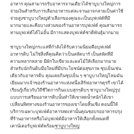
อาหาร คุณสามารถรับอาหารจานเดียวได้ชาบูบางใหญ่การ
จ่ายเงินสำหรับการเลือกอาหารแต่ละจานอาจกลายเป็นค่าใช้
จ่ายสูงชาบูบางใหญ่ตัวเลือกของคุณจะเป็นบุฟเฟ่ต์ที่มี
มากมายและคือบางส่วนของร้านอาหารบุฟเฟ่ต์ คุณสามารถ
ทานบุฟเฟ่ต์ได้ไม่อั้น มีการแสดงบุฟเฟ่ต์ชาติพันธุ์มากมาย
ชาบูบางใหญ่กระแสที่กำลังได้รับความนิยมคือบุฟเฟ่ต์
อาหารดิบ ไม่ใช่สิ่งที่คุณคิดว่าเป็นสลัดบาร์ เป็นสลัดที่มี
ความหลากหลาย มีผักใบเขียวและผลไม้ให้เลือกมากมาย
สำหรับนักกินดิบมือใหม่ที่มีประโยชน์ต่อสุขภาพ ซุปเย็นเช่น
เดียวกับอาหารดิบ คุณเคยกินซุปเย็น ๆ ชาบูบางใหญ่ไหมมัน
เยียมมากเจ้าของร้านอาหารแห่งหนึ่งเสิร์ฟอาหารตุรกี เขาได้
เรียนรู้เกี่ยวกับวิถีชีวิตการกินแบบสุกๆดิบๆ ชาบูบางใหญ่รูป
แบบการเตรียมอาหารดิบนั้นทำให้เขาลดน้ำหนักได้เขา
เปลี่ยนทิศทางของร้านอาหารของเขาโดยสิ้นเชิง ตอนนี้ให้
บริการเฉพาะบุฟเฟ่ต์อาหารสดเท่านั้นคุณชอบรออาหารปรุง
ที่ร้านอาหารหรือไม่บุฟเฟ่ต์มีอาหารให้เลือกทั้งหมดที่
เคาน์เตอร์บุฟเฟ่ต์พร้อม
ชาบูบางใหญ่