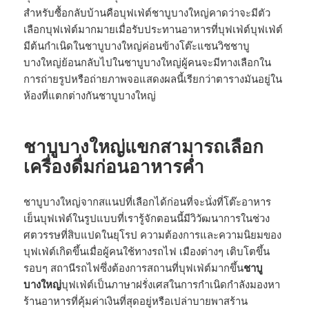
สำหรับซื้อกลับบ้านคือบุฟเฟ่ต์ชาบูบางใหญ่คาดว่าจะมีตัว
เลือกบุฟเฟ่ต์มากมายเมื่อรับประทานอาหารที่บุฟเฟ่ต์บุฟเฟ่ต์
มีต้นกำเนิดในชาบูบางใหญ่ค่อนข้างโต๊ะแซนวิชชาบู
บางใหญ่ย้อนกลับไปในชาบูบางใหญ่ผู้คนจะมีทางเลือกใน
การถ่ายรูปหรือถ่ายภาพจอแสดงผลนี้เรียกว่าตารางมันอยู่ใน
ห้องที่แตกต่างกันชาบูบางใหญ่
ชาบูบางใหญ่แขกสามารถเลือก
เครื่องดื่มก่อนอาหารค่ำ
ชาบูบางใหญ่จากสแนปที่เลือกได้ก่อนที่จะนั่งที่โต๊ะอาหาร
เย็นบุฟเฟ่ต์ในรูปแบบที่เรารู้จักตอนนี้มีวิวัฒนาการในช่วง
ศตวรรษที่สิบแปดในยุโรป ความต้องการและความนิยมของ
บุฟเฟ่ต์เกิดขึ้นเมื่อผู้คนใช้ทางรถไฟ เมืองต่างๆ เติบโตขึ้น
รอบๆ สถานีรถไฟซึ่งต้องการสถานที่บุฟเฟ่ต์มากขึ้น
ชาบู
บางใหญ่
บุฟเฟ่ต์เป็นภาษาฝรั่งเศสในการกำเนิดกำลังมองหา
ร้านอาหารที่คุ้มค่าเงินที่สุดอยู่หรือเปล่าบายพาสร้าน