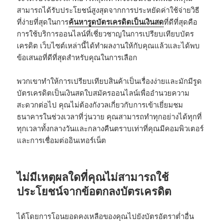
สามารถได้รับประโยชน์สูงสุดจากการประหยัดค่าใช้จ่ายวิธี
ที่ง่ายที่สุดในการ
ค้นหารูดบัตรเครดิตเป็นเงินสด
ที่ดีที่สุดคือ
การใช้บริการออนไลน์ที่เชี่ยวชาญในการเปรียบเทียบบัตร
เครดิต เว็บไซต์เหล่านี้ได้ทำผลงานให้กับคุณแล้วและได้พบ
ข้อเสนอที่ดีที่สุดสำหรับคุณในการเลือก
พวกเขาทำให้การเปรียบเทียบสินค้าเป็นเรื่องง่ายและมักมีรูด
บัตรเครดิตเป็นเงินสดใบสมัครออนไลน์เพื่ออำนวยความ
สะดวกต่อไป คุณไม่ต้องกังวลเกี่ยวกับการเข้าเยี่ยมชม
ธนาคารในช่วงเวลาที่วุ่นวาย คุณสามารถทำทุกอย่างได้ทุกที่
ทุกเวลาทั้งกลางวันและกลางคืนตราบเท่าที่คุณมีคอมพิวเตอร์
และการเชื่อมต่ออินเทอร์เน็ต
ไม่มีเหตุผลใดที่คุณไม่สามารถใช้
ประโยชน์จากข้อตกลงบัตรเครดิต
ได้โดยการโอนยอดคงเหลือของคุณไปยังบัตรอัตราต่ำอื่น