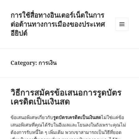
การใช้สื่อทางอินเตอร์เน็ตในการ
ต่อต้านทางการเมืองของประเทศ
อียิปต์
MENU
AND
WIDGETS
Category:
การเงิน
วิธีการสมัครข้อเสนอการรูดบัตร
เครดิตเป็นเงินสด
ข้อเสนอพิเศษเกี่ยวกับ
รูดบัตรเครดิตเป็นเงินสด
ไม่ใช่แค่ข้อ
เสนอพิเศษที่คุณได้รับในอีเมลและโยนลงในถังเพราะคุณไม่
ต้องการรับหนี้ใด ๆ เพิ่มเติม พวกเขาสามารถเป็นวิธีที่ยอด