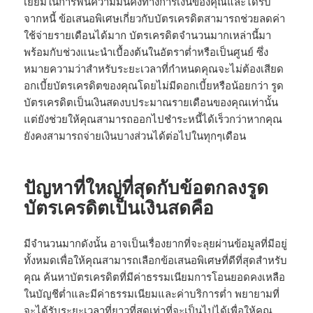
เยี่ยมในการฟื้นความมั่นคงทางการเงินของคุณและได้รับ
จากหนี้ ข้อเสนอพิเศษเกี่ยวกับบัตรเครดิตสามารถช่วยลดค่า
ใช้จ่ายรายเดือนได้มาก บัตรเครดิตจำนวนมากเหล่านี้มา
พร้อมกับช่วงแนะนำเบื้องต้นในอัตราต่ำหรือเป็นศูนย์ ซึ่ง
หมายความว่าสำหรับระยะเวลาที่กำหนดคุณจะไม่ต้องเสียด
อกเบี้ยบัตรเครดิตของคุณโดยไม่มีดอกเบี้ยหรือน้อยกว่า รูด
บัตรเครดิตเป็นเงินสดงบประมาณรายเดือนของคุณเท่านั้น
แต่ยังช่วยให้คุณสามารถออกไปชำระหนี้ได้เร็วกว่าหากคุณ
ยังคงสามารถจ่ายเงินบางส่วนได้ต่อไปในทุกๆเดือน
ปัญหาที่ใหญ่ที่สุดกับข้อตกลงรูด
บัตรเครดิตเป็นเงินสดคือ
มีจำนวนมากดังนั้น อาจเป็นเรื่องยากที่จะลุยผ่านข้อมูลที่มีอยู่
ทั้งหมดเพื่อให้คุณสามารถเลือกข้อเสนอพิเศษที่ดีที่สุดสำหรับ
คุณ ค้นหาบัตรเครดิตที่มีค่าธรรมเนียมการโอนยอดคงเหลือ
ในบัญชีต่ำและมีค่าธรรมเนียมและค่าบริการต่ำ พยายามที่
จะได้รับระยะเวลาที่ยาวที่สุดเท่าที่จะเป็นไปได้เพื่อให้คุณ