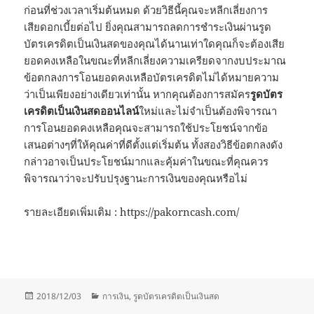
ก่อนที่ช่วงเวลาเริ่มต้นหมด ด้วยวิธีนี้คุณจะหลีกเลี่ยงการ
เสียดอกเบี้ยต่อไป ยิ่งคุณสามารถลดการชำระเงินผ่านรูด
บัตรเครดิตเป็นเงินสดของคุณได้นานเท่าใดคุณก็จะต้องเสีย
ยอดคงเหลือในขณะที่หลีกเลี่ยงความเครียดจากงบประมาณ
ข้อตกลงการโอนยอดคงเหลือบัตรเครดิตไม่ได้หมายความ
ว่าเป็นเพียงอย่างเดียวเท่านั้น หากคุณต้องการสมัคร
รูดบัตร
เครดิตเป็นเงินสดออนไลน์
ใหม่และไม่จำเป็นต้องพิจารณา
การโอนยอดคงเหลือคุณจะสามารถใช้ประโยชน์จากข้อ
เสนอต่างๆที่ให้คุณค่าที่ดีตั้งแต่เริ่มต้น ทั้งสองวิธีข้อตกลงดัง
กล่าวอาจเป็นประโยชน์มากและคุ้มค่าในขณะที่คุณควร
พิจารณาว่าจะปรับปรุงฐานะการเงินของคุณหรือไม่
รายละเอียดเพิ่มเติม : https://pakorncash.com/
Posted
Categories
2018/12/03
การเงิน
,
รูดบัตรเครดิตเป็นเงินสด
on