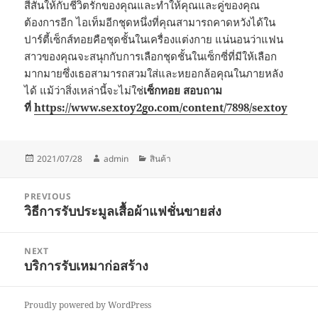
สีสันให้กับชีวิตรักของคุณและทำให้คุณและคู่ของคุณ
ต้องการอีก ไอเท็มอีกชุดหนึ่งที่คุณสามารถคาดหวังได้ใน
ปาร์ตี้เซ็กส์ทอยคือชุดชั้นในเครื่องแต่งกาย แน่นอนว่าแฟน
สาวของคุณจะสนุกกับการเลือกชุดชั้นในเซ็กซี่ที่มีให้เลือก
มากมายซึ่งเธอสามารถสวมใส่และหยอกล้อคุณในภายหลัง
ได้ แม้ว่าสิ่งเหล่านี้จะไม่ใช่
เซ็กทอย สอบถาม
ที่
https://www.sextoy2go.com/content/7898/sextoy
Posted
Author
Categories
2021/07/28
admin
สินค้า
on
Post
PREVIOUS
navigation
วิธีการรับประมูลเสื้อผ้าแฟชั่นขายส่ง
Previous
post:
NEXT
บริการรับเหมาก่อสร้าง
Next
post:
Proudly powered by WordPress