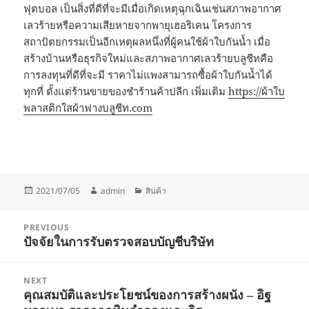
ฟุตบอล เป็นสิ่งที่ดีที่จะมีเมื่อเกิดเหตุฉุกเฉินเช่นสภาพอากาศ
เลวร้ายหรือความเสียหายจากพายุเฮอริเคน โครงการ
สถาปัตยกรรมเป็นอีกเหตุผลหนึ่งที่ผู้คนใช้ผ้าใบกันน้ำ เมื่อ
สร้างบ้านหรือธุรกิจใหม่และสภาพอากาศเลวร้ายบลูชีทคือ
การลงทุนที่ดีที่จะมี ราคาไม่แพงสามารถซื้อผ้าใบกันน้ำได้
ทุกที่ ตั้งแต่ร้านขายของชำร้านค้าปลีก เพิ่มเติม
https://ผ้าใบ
พลาสติกใสผ้าฟางบลูชีท.com
Posted
Author
Categories
2021/07/05
admin
สินค้า
on
Post
PREVIOUS
navigation
ปัจจัยในการรับตรวจสอบบัญชีบริษัท
Previous
post:
NEXT
คุณสมบัติและประโยชน์ของการสร้างผนัง – อิฐ
Next