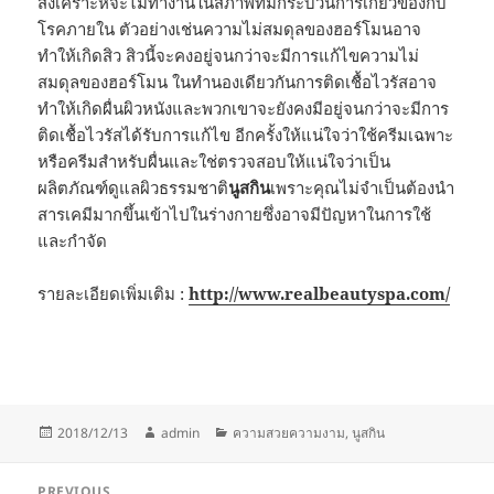
สังเคราะห์จะไม่ทำงานในสภาพที่มีกระบวนการเกี่ยวข้องกับ
โรคภายใน ตัวอย่างเช่นความไม่สมดุลของฮอร์โมนอาจ
ทำให้เกิดสิว สิวนี้จะคงอยู่จนกว่าจะมีการแก้ไขความไม่
สมดุลของฮอร์โมน ในทำนองเดียวกันการติดเชื้อไวรัสอาจ
ทำให้เกิดผื่นผิวหนังและพวกเขาจะยังคงมีอยู่จนกว่าจะมีการ
ติดเชื้อไวรัสได้รับการแก้ไข อีกครั้งให้แน่ใจว่าใช้ครีมเฉพาะ
หรือครีมสำหรับผื่นและใช่ตรวจสอบให้แน่ใจว่าเป็น
ผลิตภัณฑ์ดูแลผิวธรรมชาติ
นูสกิน
เพราะคุณไม่จำเป็นต้องนำ
สารเคมีมากขึ้นเข้าไปในร่างกายซึ่งอาจมีปัญหาในการใช้
และกำจัด
รายละเอียดเพิ่มเติม :
http://www.realbeautyspa.com/
Posted
Author
Categories
2018/12/13
admin
ความสวยความงาม
,
นูสกิน
on
Post
PREVIOUS