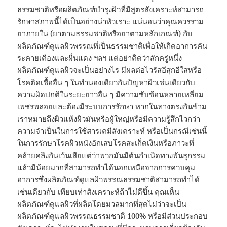
ธรรมชาติหรือผลิตภัณฑ์บำรุงผิวที่มีสูตรสังเคราะห์สามารถ
รักษาสภาพนี้ได้เป็นอย่างน่าหัวเราะ แน่นอนว่าคุณควรรวม
ยาภายใน (ยาตามธรรมชาติหรือยาตามหลักเกณฑ์) กับ
ผลิตภัณฑ์ดูแลผิวพรรณที่เป็นธรรมชาติเพื่อให้เกิดอาการคัน
ระคายเคืองและผื่นแดง ฯลฯ แต่อย่าคิดว่าสักครู่หนึ่ง
ผลิตภัณฑ์ดูแลผิวจะเป็นอย่างไร มีผลต่อไวรัสอีสุกอีใสหรือ
โรคติดเชื้ออื่น ๆ ในทำนองเดียวกันปัญหาผิวเช่นเดียวกับ
ความผิดปกติในระยะยาวอื่น ๆ มีความซับซ้อนหลายเหลี่ยม
เพชรพลอยและต้องมีระบบการรักษา หากในทางตรงกันข้าม
เราหมายถึงผิวแห้งผิวมันหรือผู้ใหญ่หรือมีความรู้สึกไวกว่า
ความจำเป็นในการใช้สารเคมีสังเคราะห์ หรือเป็นกรณีเช่นนี้
ในการรักษาโรคผิวหนังอักเสบโรคสะเก็ดเงินหรือภาวะที่
คล้ายคลึงกันเว้นเสียแต่ว่าพวกมันมีต้นกำเนิดทางพันธุกรรม
แล้วมีน้อยมากที่สามารถทำได้นอกเหนือจากการควบคุม
อาการซึ่งผลิตภัณฑ์ดูแลผิวพรรณธรรมชาติสามารถทำได้
เช่นเดียวกับ เทียบเท่าสังเคราะห์ถ้าไม่ดีขึ้น คุณเห็น
ผลิตภัณฑ์ดูแลผิวที่ผลิตโดยมวลมากที่สุดไม่ว่าจะเป็น
ผลิตภัณฑ์ดูแลผิวพรรณธรรมชาติ 100% หรือมีส่วนประกอบ