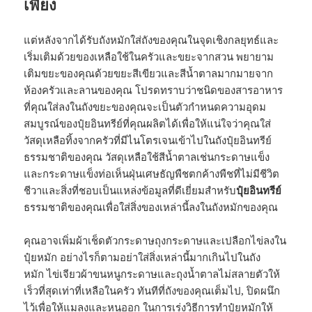
เพียง
แต่หลังจากได้รับถังหมักใส่ถังของคุณในจุดเชิงกลยุทธ์และ
เริ่มเติมด้วยของเหลือใช้ในครัวและขยะจากสวน พยายาม
เติมขยะของคุณด้วยขยะสีเขียวและสีน้ำตาลมากมายจาก
ห้องครัวและลานของคุณ โปรดทราบว่าชนิดของสารอาหาร
ที่คุณใส่ลงในถังขยะของคุณจะเป็นตัวกำหนดความอุดม
สมบูรณ์ของปุ๋ยอินทรีย์ที่คุณผลิตได้เพื่อให้แน่ใจว่าคุณใส่
วัสดุเหลือทิ้งจากครัวที่มีไนโตรเจนเข้าไปในถังปุ๋ยอินทรีย์
ธรรมชาติของคุณ วัสดุเหลือใช้สีน้ำตาลเช่นกระดาษแข็ง
และกระดาษแข็งท่อเห็นฝุ่นเศษธัญพืชตกค้างพืชที่ไม่มีชีวิต
ชีวาและสิ่งที่ชอบเป็นแหล่งข้อมูลที่ดีเยี่ยมสำหรับ
ปุ๋ยอินทรีย์
ธรรมชาติของคุณเพื่อใส่สิ่งของเหล่านี้ลงในถังหมักของคุณ
คุณอาจเพิ่มผ้าเช็ดตัวกระดาษถุงกระดาษและเปลือกไข่ลงใน
ปุ๋ยหมัก อย่างไรก็ตามอย่าใส่สิ่งเหล่านี้มากเกินไปในถัง
หมัก ไข่เจียวผ้าขนหนูกระดาษและถุงน้ำตาลไม่สลายตัวให้
เร็วที่สุดเท่าที่เหลือในครัว ทันทีที่ถังของคุณเต็มไป, ปิดผนึก
ไว้เพื่อให้แมลงและหนูออก ในการเร่งวิธีการทำปุ๋ยหมักให้