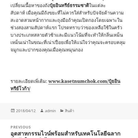
เปลี่ยนเนื้อหาของถัง
ปุ๋ยอินทรีย์ธรรมชาติ
ในแต่ละ
สัปดาห์ เมื่อคุณมีถังขยะที่ไม่ควรใส่สำหรับปัจจัยด้านความ
สะอาดสวมหน้ากากและถุงมือถ้าคุณเปิดกองโดยเฉพาะใน
ช่วงสองสามสัปดาห์แรก โปรดทราบว่าของเหลือใช้ในครัว
บางประเภทสลายตัวช้าและมีแนวโน้มที่จะทำให้กลิ่นเหม็น
เหม็นเน่าในขณะที่เน่าเปื่อยเพื่อให้แน่ใจว่าคุณจะครอบคลุม
จมูกและปากของคุณเมื่อคุณหมุนกอง
รายละเอียดเพิ่เติม:
www.kasetnumchok.com/ปุ๋ยอิน
ทรีย์โวก้า/
Posted
Author
Categories
2018/04/12
admin
สินค้า
on
Post
PREVIOUS
navigation
อุตสาหกรรมไวน์พร้อมสำหรับเทคโนโลยีฉลาก
Previous