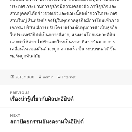
ประเทศ กระบวนการธุรกิจมีความคล่องตัว ภาษีธุรกิจและ
ส่วนบุคคลได้อย่างรวดเร็วและขณะนี้ลดต่ำกว่าในประเทศ
ส่วนใหญ่ สินทรัพย์ของรัฐในทุกภาคธุรกิจมีการโอนเข้าภาค
เอกชน บริษัท มีการปรับโครงสร้าง ต้นทุนการดำเนินธุรกิจ
ในประเทศอียิปต์เป็นอย่างดีมาก, แรงงานโดยเฉพาะที่ดิน
และค่าใช้จ่าย ไฟฟ้าและก๊าซเป็นราคาที่แข่งขันมาก การ
เคลื่อนไหวของสินค้าจะถูก ความเร็ว ขึ้น ระบบขนส่งดีขึ้น
พอร์ตถูกทันสมัย
Posted
Author
Categories
2015/10/30
admin
Internet
on
Post
PREVIOUS
navigation
เรื่องน่ารู้เกี่ยวกับศิลปะอียิปต์
Previous
post:
NEXT
สถาปัตยกรรมอันงดงามในอียิปต์
Next
post: