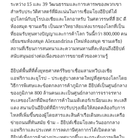
ระหว่าง 15 และ 39 วัฒนธรรมและการเคารพของพวกเขา
สำหรับประวัติศาสตร์ที่ฝังแน่นในการเชื่อมโยงอียิปต์ได้
อุปโลกน์กับยุโรปเอเชียและโลกอาหรับ ในศตวรรษที่สี่ BC ดี
ห้องสมุด ซานเดรีย เป็นมหาวิทยาลัยแห่งแรกของโลกที่เป็น
ที่ยอมรับทุนทางปัญญาและการค้าโลก วันนี้กว่า 800,000 คน
เยี่ยมชมห้องสมุด Alexandrina (ใหม่ห้องสมุด ซานเดรีย)
สถานที่เรียนการสนทนาและความทนทานที่สะท้อนถึงอียิปต์
สนับสนุนอย่างต่อเนื่องของการขยายตัวของความรู้
อียิปต์พื้นที่ที่ตั้งยุทธศาสตร์ริษยาเชื่อมสามทวีปเอเชีย
แอฟริกาและยุโรป – ประตูสู่บางตลาดใหญ่ที่สุดของโลกโดย
วิธีการพิเศษและข้อตกลงการค้าภูมิภาค อียิปต์เป็นศูนย์กลาง
ของภูมิภาค 800 ล้านคนและเป็นศูนย์กลางการจราจรทาง
ทะเลของโลกที่มีพอร์ตการค้าในเมดิเตอร์เรเนียนและ ทะเลสี
แดง สนามบินอียิปต์ที่มีการปรับปรุงเพื่อให้สอดคล้องกับการ
ไหลที่เพิ่มขึ้นของผู้โดยสารและสินค้าเรือเดินทะเลและเครือ
ข่ายถนนที่ทันสมัย ข้าม – อียิปต์เชื่อมโยงตะวันออกกลาง
แอฟริกาและประเทศ การลดภาษีศุลกากรได้เปิดตลาด
อียิปต์เพื่อการค้าต่างประเทศมากขึ้นและกระตุ้นการผลิตใน